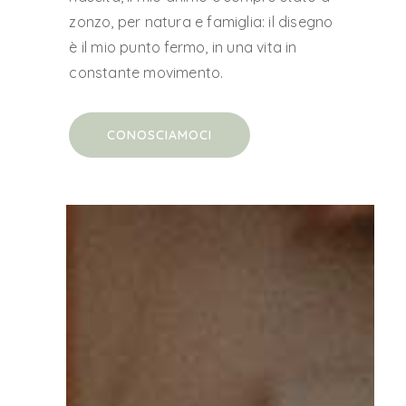
zonzo, per natura e famiglia: il disegno
è il mio punto fermo, in una vita in
constante movimento.
CONOSCIAMOCI