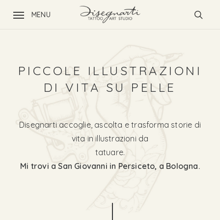
Skip
MENU
to
sear
main
content
PICCOLE ILLUSTRAZIONI
DI VITA SU PELLE
Disegnarti accoglie, ascolta e trasforma storie di
vita in illustrazioni da
tatuare.
Mi trovi a San Giovanni in Persiceto, a Bologna.
Navigate to the next section